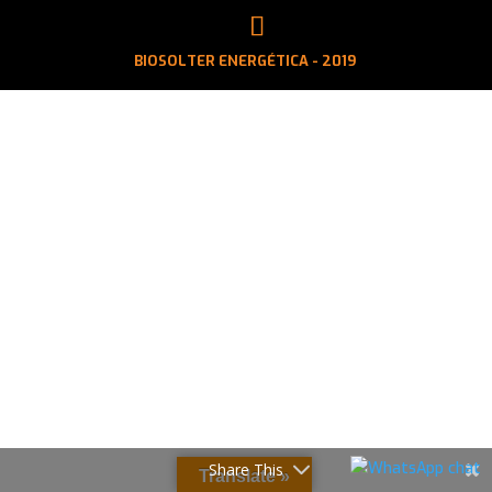
BIOSOLTER ENERGÉTICA - 2019
Share This
Translate »